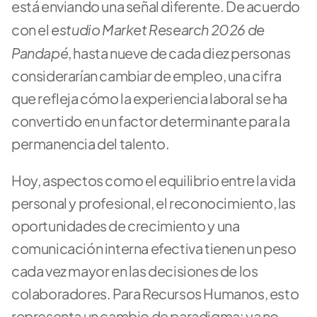
está enviando una señal diferente. De acuerdo 
estudio Market Research 2026 de 
con el 
Pandapé
, hasta nueve de cada diez personas 
considerarían cambiar de empleo, una cifra 
que refleja cómo la experiencia laboral se ha 
convertido en un factor determinante para la 
permanencia del talento. 
Hoy, aspectos como el equilibrio entre la vida 
personal y profesional, el reconocimiento, las 
oportunidades de crecimiento y una 
comunicación interna efectiva tienen un peso 
cada vez mayor en las decisiones de los 
colaboradores. Para Recursos Humanos, esto 
representa un cambio de paradigma: ya no 