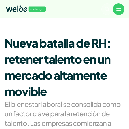
Volver a Welbe
Artículos
Nueva batalla de RH: 
Noticias
Eventos
Descargables
WelbeTalks
retener talento en un 
About
Careers
Authors
mercado altamente 
Advertise
Contact
movible
El bienestar laboral se consolida como 
un factor clave para la retención de 
talento. Las empresas comienzan a 