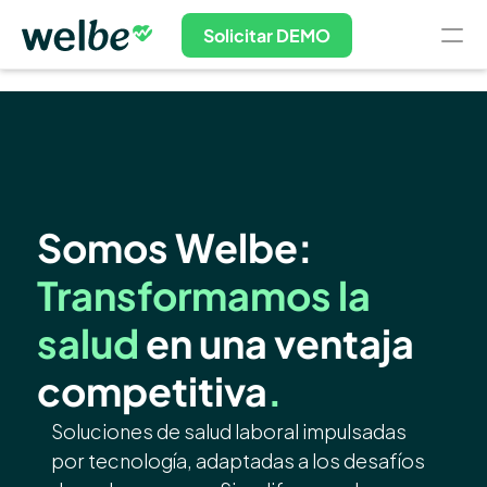
Solicitar DEMO
Nosotros
Planes de Salud
Blog
Salud Ocupacional
Somos Welbe: 
COMMUNITY
Join
Transformamos la 
salud
 en una ventaja 
Events
competitiva
.
Experts
Soluciones de salud laboral impulsadas 
por tecnología, adaptadas a los desafíos 