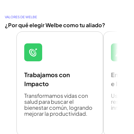
VALORES DE WELBE
¿Por qué elegir Welbe como tu aliado?
Trabajamos con 
Enfoque
Impacto
e Inova
Transformamos vidas con 
Usamos t
salud para buscar el 
resolver, 
bienestar común, logrando 
innovar c
mejorar la productividad.