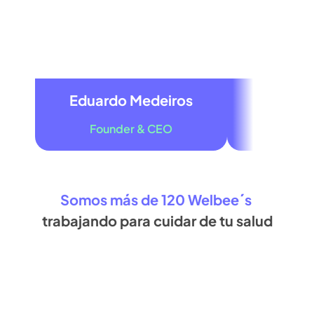
Eduardo Medeiros
Marcel
Founder & CEO
Co-Fou
Somos más de 120 Welbee´s
trabajando para cuidar de tu salud