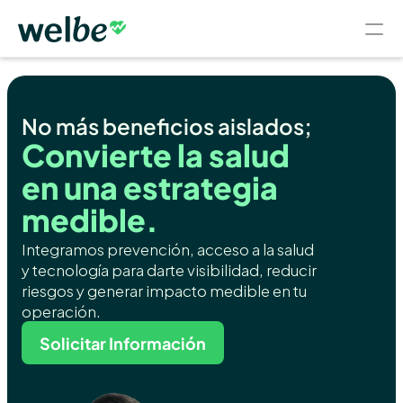
Nosotros
No más beneficios aislados;
Planes de Salud
Blog
Salud Ocupacional
Convierte la salud 
en una estrategia 
COMMUNITY
medible.
Join
Integramos prevención, acceso a la salud 
y tecnología para darte visibilidad, reducir 
Events
riesgos y generar impacto medible en tu 
operación.
Experts
Solicitar Información