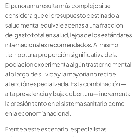
El panorama resulta más complejo si se 
considera que el presupuesto destinado a 
salud mental equivale apenas a una fracción 
del gasto total en salud, lejos de los estándares 
internacionales recomendados. Al mismo 
tiempo, una proporción significativa de la 
población experimenta algún trastorno mental 
a lo largo de su vida y la mayoría no recibe 
atención especializada. Esta combinación —
alta prevalencia y baja cobertura— incrementa 
la presión tanto en el sistema sanitario como 
en la economía nacional.
Frente a este escenario, especialistas 