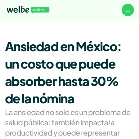
Volver a Welbe
Artículos
Ansiedad en México: 
Noticias
Eventos
Descargables
WelbeTalks
un costo que puede 
About
Careers
Authors
absorber hasta 30% 
Advertise
Contact
de la nómina
La ansiedad no solo es un problema de 
salud pública: también impacta la 
productividad y puede representar 