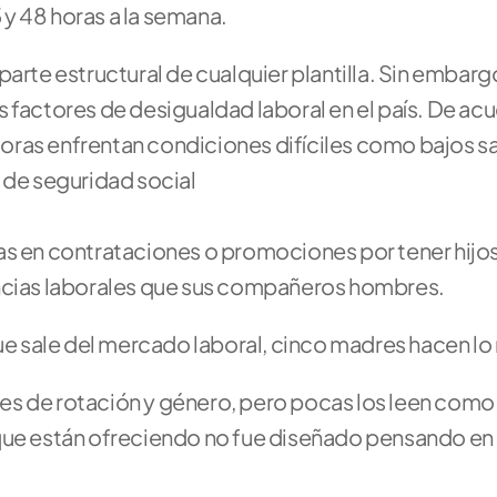
y 48 horas a la semana.
arte estructural de cualquier plantilla. Sin embargo,
 factores de desigualdad laboral en el país. De acu
ras enfrentan condiciones difíciles como bajos sal
 de seguridad social
s en contrataciones o promociones por tener hijos
ncias laborales que sus compañeros hombres.
e sale del mercado laboral, cinco madres hacen l
s de rotación y género, pero pocas los leen como 
que están ofreciendo no fue diseñado pensando en 