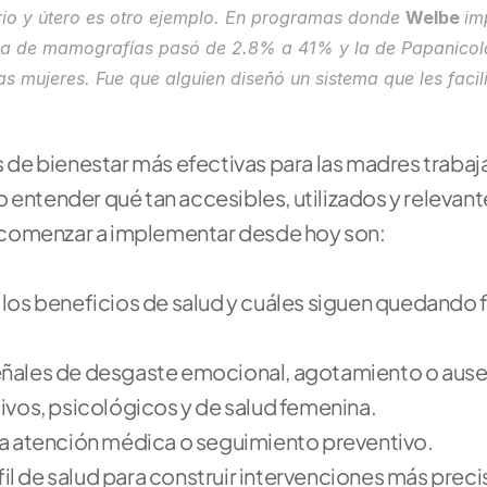
o y útero es otro ejemplo. En programas donde 
Welbe 
im
asa de mamografías pasó de 2.8% a 41% y la de Papanicol
 mujeres. Fue que alguien diseñó un sistema que les facilit
s de bienestar más efectivas para las madres trabaja
 entender qué tan accesibles, utilizados y relevante
 comenzar a implementar desde hoy son:
 los beneficios de salud y cuáles siguen quedando f
señales de desgaste emocional, agotamiento o aus
tivos, psicológicos y de salud femenina.
o a atención médica o seguimiento preventivo.
l de salud para construir intervenciones más preci