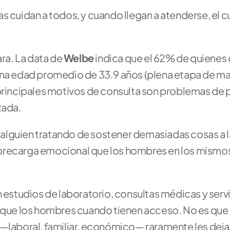
s cuidan a todos, y cuando llegan a atenderse, el c
ra. La data de 
Welbe
 indica que el 62% de quienes 
 una edad promedio de 33.9 años (plena etapa de ma
principales motivos de consulta son problemas de pa
ada. 
e alguien tratando de sostener demasiadas cosas a la
brecarga emocional que los hombres en los mismos
n estudios de laboratorio, consultas médicas y servi
s que los hombres cuando tienen acceso. No es que l
 —laboral, familiar, económico— raramente les deja