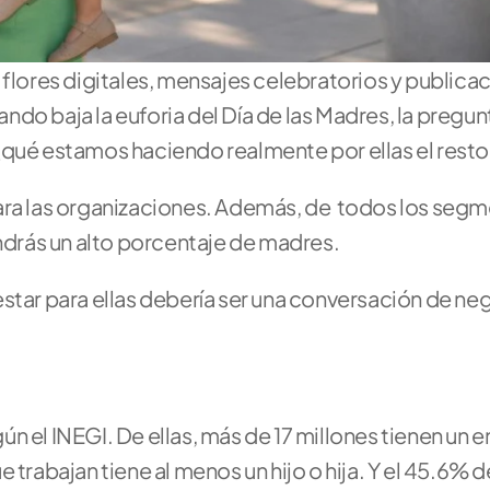
 flores digitales, mensajes celebratorios y publicac
do baja la euforia del Día de las Madres, la pregun
¿qué estamos haciendo realmente por ellas el resto
ara las organizaciones. Además, de  todos los segm
endrás un alto porcentaje de madres. 
estar para ellas debería ser una conversación de ne
n el INEGI. De ellas, más de 17 millones tienen un 
trabajan tiene al menos un hijo o hija. Y el 45.6% d