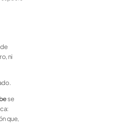
de 
, ni 
dado.
be 
se 
ca: 
ón que, 