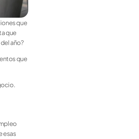
iones que 
ta que 
 del año?
entos que 
gocio.
empleo 
e esas 