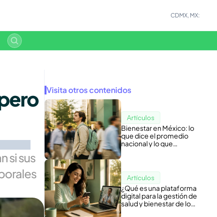
CDMX, MX:
Visita otros contenidos
pero 
Artículos
Bienestar en México: lo
que dice el promedio
nacional y lo que
esconde tu nómina
si sus 
borales 
Artículos
¿Qué es una plataforma
digital para la gestión de
salud y bienestar de los
colaboradores?