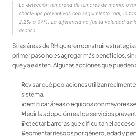
La detección temprana de tumores de mama, ovari
check-ups preventivos con seguimiento real, la t
2.2% a 37%. La diferencia no fue la voluntad de las
acceso.
Si las áreas de RH quieren construir estrategia
primer paso no es agregar más beneficios, sino
que ya existen. Algunas acciones que pueden
Revisar qué poblaciones utilizan realmente
sistema.
Identificar áreas o equipos con mayores 
Medir la adopción real de servicios preven
Detectar barreras que dificultan el acces
Segmentar riesgos por género, edad y perfi