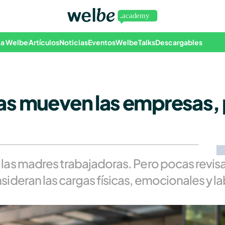
 a Welbe
Artículos
Noticias
Eventos
WelbeTalks
Descargables
as mueven las empresas, 
s madres trabajadoras. Pero pocas revisan 
deran las cargas físicas, emocionales y la