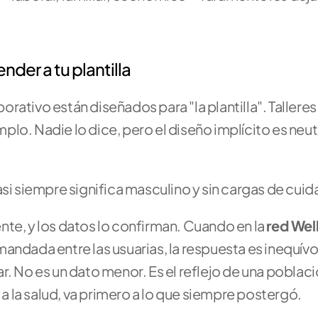
nder a tu plantilla
ativo están diseñados para "la plantilla". Talleres 
o. Nadie lo dice, pero el diseño implícito es neutro
asi siempre significa masculino y sin cargas de cui
te, y los datos lo confirman. Cuando en la 
red Wel
andada entre las usuarias, la respuesta es inequívo
. No es un dato menor. Es el reflejo de una poblaci
 la salud, va primero a lo que siempre postergó.