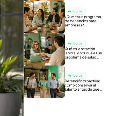
Artículos
¿Qué es un programa
de beneficios para
empresas?
Artículos
Qué es la rotación
laboral y por qué es un
problema de salud
organizacional
Artículos
Retención proactiva:
cómo conservar al
talento antes de que
piense en irse