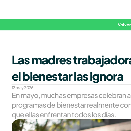
Volver
Las madres trabajador
el bienestar las ignora
12 may 2026
En mayo, muchas empresas celebran a la
programas de bienestar realmente consi
que ellas enfrentan todos los días. 