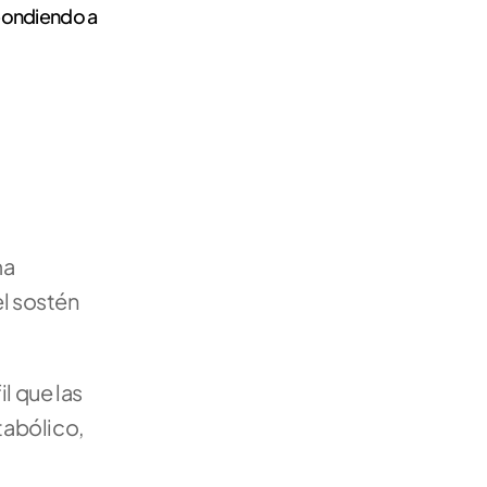
pondiendo a 
a 
l sostén 
il que las 
abólico, 