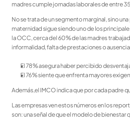
madres cumple jornadas laborales de entre 35 
No se trata de un segmento marginal, sino una p
maternidad sigue siendo uno de los principales
la OCC, cerca del 60% de las madres trabajado
informalidad, falta de prestaciones o ausencia
El 78% asegura haber percibido desventaja
El 76% siente que enfrenta mayores exige
Además,el IMCO indica que por cada padre qu
Las empresas ven estos números en los reporte
son: una señal de que el modelo de bienestar 