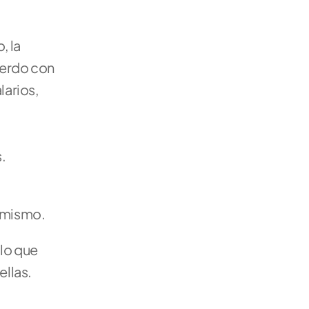
 la 
erdo con 
arios, 
.
o mismo.
lo que 
ellas.