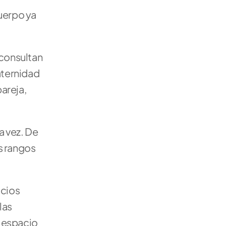
uerpo ya 
consultan 
ternidad 
reja, 
 vez. De 
 rangos 
cios 
as 
 espacio 