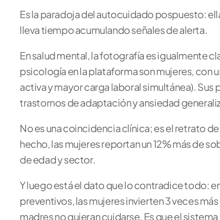
Es la paradoja del autocuidado pospuesto: ella
lleva tiempo acumulando señales de alerta.
En salud mental, la fotografía es igualmente cla
psicología en la plataforma son mujeres, con
activa y mayor carga laboral simultánea). Sus 
trastornos de adaptación y ansiedad generaliz
No es una coincidencia clínica; es el retrato d
hecho, las mujeres reportan un 12% más de so
de edad y sector.
Y luego está el dato que lo contradice todo: e
preventivos, las mujeres invierten 3 veces má
madres no quieran cuidarse. Es que el sistema