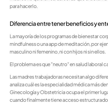
para hacerlo.
Diferencia entre tener beneficios y ente
La mayoría de los programas de bienestar corpor
mindfulness o una app de meditación, por ejempl
masculino ni femenino, ni con hijos ni sin ellos.
El problema es que "neutro" en salud laboral c
Las madres trabajadoras necesitan algo diferen
analiza cuál es la especialidad médica más dem
Ginecología y Obstetricia ocupa el primer lugar
cuando finalmente tiene acceso estructurado a