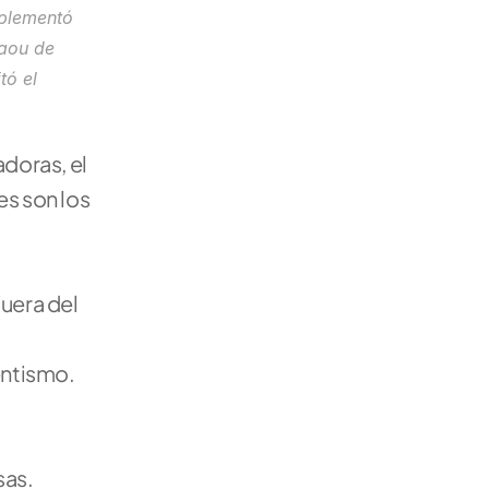
plementó 
aou de 
ó el 
doras, el 
s son los 
uera del 
entismo.
sas.