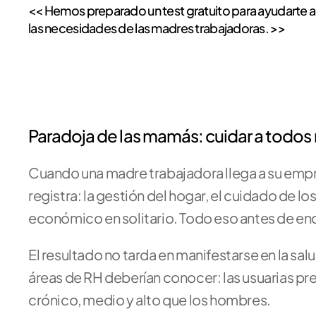
<< Hemos preparado un test gratuito para ayudarte a i
las necesidades de las madres trabajadoras. >>
Paradoja de las mamás: cuidar a todos
Cuando una madre trabajadora llega a su empr
registra: la gestión del hogar, el cuidado de los
económico en solitario. Todo eso antes de e
El resultado no tarda en manifestarse en la salu
áreas de RH deberían conocer: las usuarias pr
crónico, medio y alto que los hombres. 