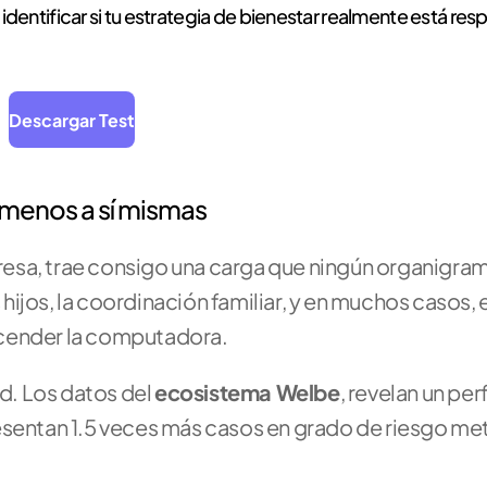
dentificar si tu estrategia de bienestar realmente está res
Descargar Test
 menos a sí mismas
esa, trae consigo una carga que ningún organigram
 hijos, la coordinación familiar, y en muchos casos, e
ncender la computadora.
d. Los datos del 
ecosistema Welbe
, revelan un perf
esentan 1.5 veces más casos en grado de riesgo met