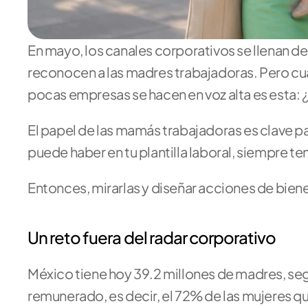
En mayo, los canales corporativos se llenan de
reconocen a las madres trabajadoras. Pero cuan
pocas empresas se hacen en voz alta es esta: 
El papel de las mamás trabajadoras es clave p
puede haber en tu plantilla laboral, siempre t
Entonces, mirarlas y diseñar acciones de bien
Un reto fuera del radar corporativo
México tiene hoy 39.2 millones de madres, segú
remunerado, es decir, el 72% de las mujeres que 