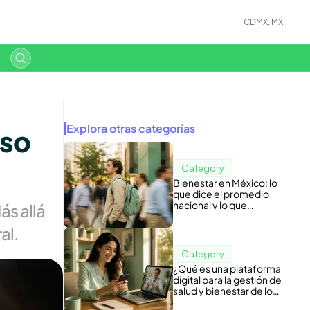
CDMX, MX:
Explora otras categorías
so 
Category
Bienestar en México: lo
que dice el promedio
nacional y lo que
s allá 
esconde tu nómina
al.
Category
¿Qué es una plataforma
digital para la gestión de
salud y bienestar de los
colaboradores?