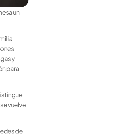
mesa un 
ilia 
ones 
gas y 
n para 
istingue 
se vuelve 
redes de 