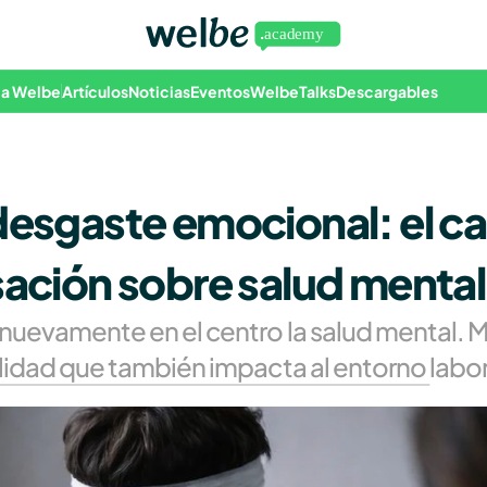
 a Welbe
Artículos
Noticias
Eventos
WelbeTalks
Descargables
desgaste emocional: el ca
rsación sobre salud mental
nuevamente en el centro la salud mental. Má
alidad que también impacta al entorno labor