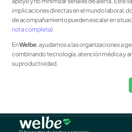
apoyo y no minimizar señales de alerta. Este ll
implicaciones directas en el mundo laboral, don
de acompañamiento pueden escalar en situacio
nota completa
)
En 
Welbe
, ayudamos a las organizaciones a ges
combinando tecnología, atención médica y anál
su productividad.