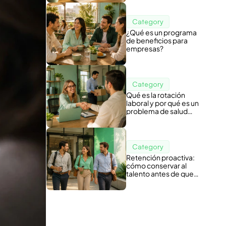
Category
¿Qué es un programa
de beneficios para
empresas?
Category
Qué es la rotación
laboral y por qué es un
problema de salud
organizacional
Category
Retención proactiva:
cómo conservar al
talento antes de que
piense en irse