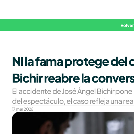
Volver
Ni la fama protege del 
Bichir reabre la conve
El accidente de José Ángel Bichir pone 
del espectáculo, el caso refleja una re
17 mar 2026