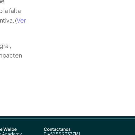
e 
a falta 
tiva. (
Ver 
ral, 
impacten 
de Welbe
Contactanos
e Academy
T: +52 55 9337 7181