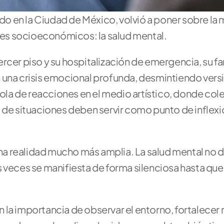
ido en la Ciudad de México, volvió a poner sobre la 
eles socioeconómicos: la salud mental. 
rcer piso y su hospitalización de emergencia, su fam
 una crisis emocional profunda, desmintiendo versi
 ola de reacciones en el medio artístico, donde cole
 de situaciones deben servir como punto de inflexió
una realidad mucho más amplia. La salud mental no d
 veces se manifiesta de forma silenciosa hasta que 
la importancia de observar el entorno, fortalecer 