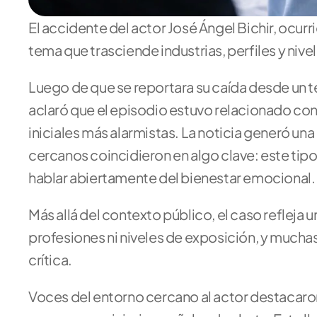
El accidente del actor José Ángel Bichir, ocurr
tema que trasciende industrias, perfiles y niv
Luego de que se reportara su caída desde un te
aclaró que el episodio estuvo relacionado con
iniciales más alarmistas. La noticia generó una
cercanos coincidieron en algo clave: este tipo
hablar abiertamente del bienestar emocional.
Más allá del contexto público, el caso refleja 
profesiones ni niveles de exposición, y muchas
crítica. 
Voces del entorno cercano al actor destacaron 