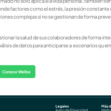
amado no solo aplica a la vida personal, también tien
de factores como el estrés, la presión constante o l
nes complejas si no se gestionan de forma preven
tionar la salud de sus colaboradores de forma integ
isis de datos para anticiparse a  escenarios qu e
Conoce Welbe
Legales
Más 
Aviso de Privacidad
Welb