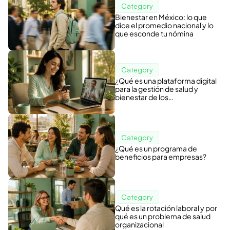
Category
Bienestar en México: lo que
dice el promedio nacional y lo
que esconde tu nómina
Category
¿Qué es una plataforma digital
para la gestión de salud y
bienestar de los
colaboradores?
Category
¿Qué es un programa de
beneficios para empresas?
Category
Qué es la rotación laboral y por
qué es un problema de salud
organizacional