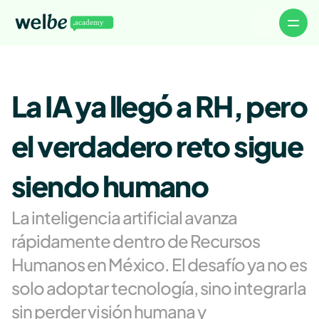
Volver a Welbe
Artículos
La IA ya llegó a RH, pero 
Noticias
Eventos
Descargables
WelbeTalks
el verdadero reto sigue 
About
Careers
Authors
siendo humano
Advertise
Contact
La inteligencia artificial avanza 
rápidamente dentro de Recursos 
Humanos en México. El desafío ya no es 
solo adoptar tecnología, sino integrarla 
sin perder visión humana y 