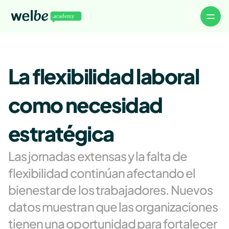
Volver a Welbe
Artículos
La flexibilidad laboral 
Noticias
Eventos
Descargables
WelbeTalks
como necesidad 
About
Careers
Authors
estratégica
Advertise
Contact
Las jornadas extensas y la falta de 
flexibilidad continúan afectando el 
bienestar de los trabajadores. Nuevos 
datos muestran que las organizaciones 
tienen una oportunidad para fortalecer 