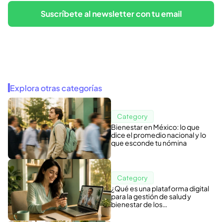
Suscríbete al newsletter con tu email
Explora otras categorías
Category
Bienestar en México: lo que
dice el promedio nacional y lo
que esconde tu nómina
Category
¿Qué es una plataforma digital
para la gestión de salud y
bienestar de los
colaboradores?