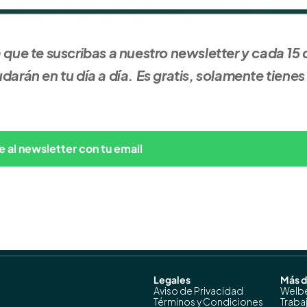
que te suscribas a nuestro newsletter y cada 15 d
arán en tu día a día. Es gratis, solamente tienes 
e al newsletter con tu email
Legales
Más 
Aviso de Privacidad
Welb
Términos y Condiciones
Traba