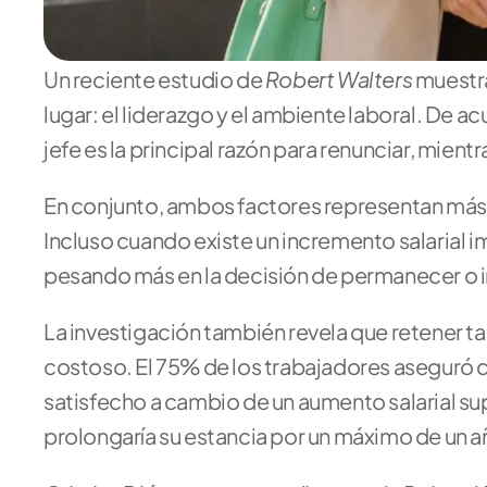
Robert Walters 
Un reciente estudio de 
muestra
lugar: el liderazgo y el ambiente laboral. De a
jefe es la principal razón para renunciar, mient
En conjunto, ambos factores representan más de
Incluso cuando existe un incremento salarial i
pesando más en la decisión de permanecer o i
La investigación también revela que retener ta
costoso. El 75% de los trabajadores aseguró 
satisfecho a cambio de un aumento salarial sup
prolongaría su estancia por un máximo de un añ