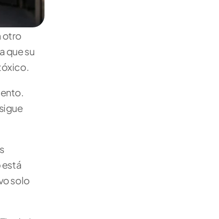
otro 
a que su 
tóxico. 
ento. 
sigue 
 
está 
o solo 