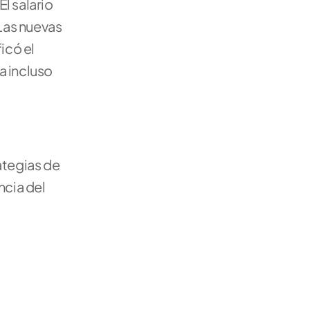
l salario 
as nuevas 
có el 
 incluso 
tegias de 
cia del 