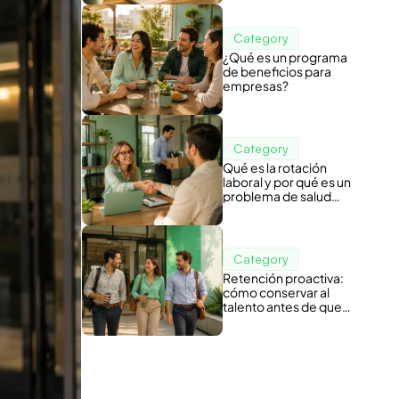
Category
¿Qué es un programa
de beneficios para
empresas?
Category
Qué es la rotación
laboral y por qué es un
problema de salud
organizacional
Category
Retención proactiva:
cómo conservar al
talento antes de que
piense en irse