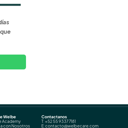
ías 
que 
de Welbe
Contactanos
e Academy
T: +52 55 9337 7181
ja con Nosotros
E: contacto@welbecare.com