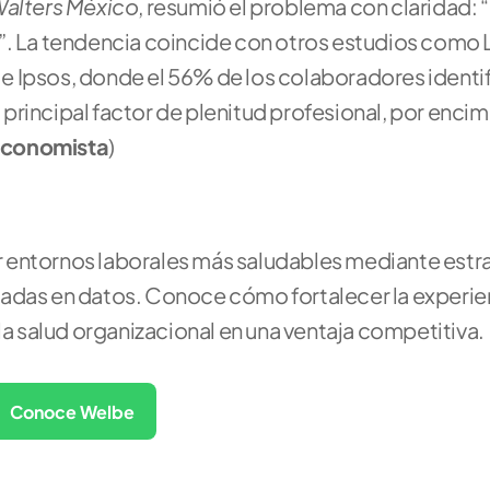
Walters México
, resumió el problema con claridad: “E
La tendencia coincide con otros estudios como L
 Ipsos, donde el 56% de los colaboradores identifi
rincipal factor de plenitud profesional, por encima
 Economista
)
r entornos laborales más saludables mediante estra
adas en datos. Conoce cómo fortalecer la experien
 la salud organizacional en una ventaja competitiva.
Conoce Welbe