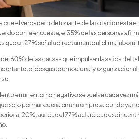
 que el verdadero detonante de la rotación está en 
cuerdo con la encuesta, el 35% de las personas afirm
ras que un 27% señala directamente al clima laboral 
l 60% de las causas que impulsan la salida del tal
mportante, el desgaste emocional y organizacional 
rse.
lento en un entorno negativo se vuelve cada vez más
que solo permanecería en una empresa donde ya no 
erior al 20%, aunque el 77% aclaró que ese incentiv
o. 