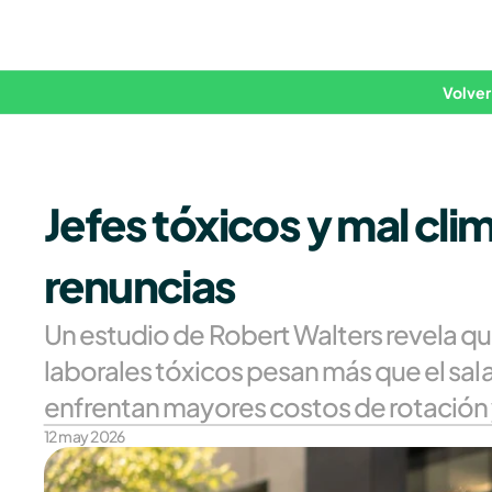
Volver
Jefes tóxicos y mal clim
renuncias
Un estudio de Robert Walters revela que
laborales tóxicos pesan más que el sala
enfrentan mayores costos de rotación 
12 may 2026