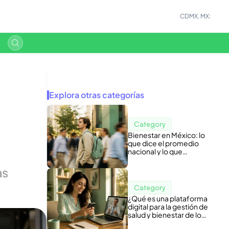
CDMX, MX:
Explora otras categorías
Category
Bienestar en México: lo
que dice el promedio
nacional y lo que
esconde tu nómina
s 
Category
¿Qué es una plataforma
digital para la gestión de
salud y bienestar de los
colaboradores?