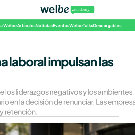
 a Welbe
Artículos
Noticias
Eventos
WelbeTalks
Descargables
a laboral impulsan las 
 los liderazgos negativos y los ambientes 
rio en la decisión de renunciar. Las empresa
y retención.