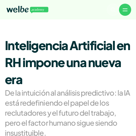
Volver a Welbe
Artículos
Inteligencia Artificial en 
Noticias
Eventos
Descargables
WelbeTalks
RH impone una nueva 
About
Careers
Authors
era
Advertise
Contact
De la intuición al análisis predictivo: la IA 
está redefiniendo el papel de los 
reclutadores y el futuro del trabajo, 
pero el factor humano sigue siendo 
insustituible.