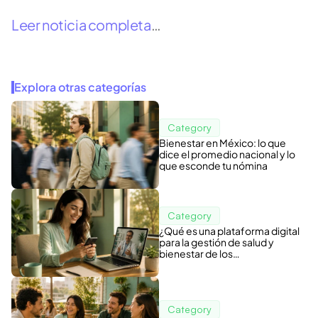
Leer noticia completa
…
Explora otras categorías
Category
Bienestar en México: lo que
dice el promedio nacional y lo
que esconde tu nómina
Category
¿Qué es una plataforma digital
para la gestión de salud y
bienestar de los
colaboradores?
Category