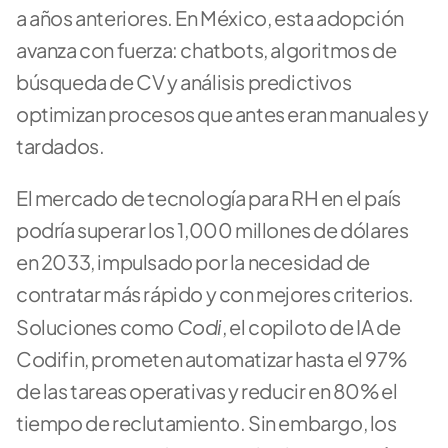
a años anteriores. En México, esta adopción 
avanza con fuerza: chatbots, algoritmos de 
búsqueda de CV y análisis predictivos 
optimizan procesos que antes eran manuales y 
tardados.
El mercado de tecnología para RH en el país 
podría superar los 1,000 millones de dólares 
en 2033, impulsado por la necesidad de 
contratar más rápido y con mejores criterios. 
Codi
Soluciones como 
, el copiloto de IA de 
Codifin, prometen automatizar hasta el 97% 
de las tareas operativas y reducir en 80% el 
tiempo de reclutamiento. Sin embargo, los 