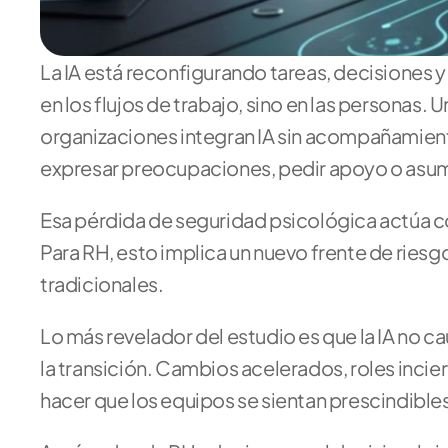
La IA está reconfigurando tareas, decisiones y
en los flujos de trabajo, sino en las personas.
organizaciones integran IA sin acompañamient
expresar preocupaciones, pedir apoyo o asumi
Esa pérdida de seguridad psicológica actúa c
Para RH, esto implica un nuevo frente de ries
tradicionales.
Lo más revelador del estudio es que la IA no ca
la transición. Cambios acelerados, roles inci
hacer que los equipos se sientan prescindibles