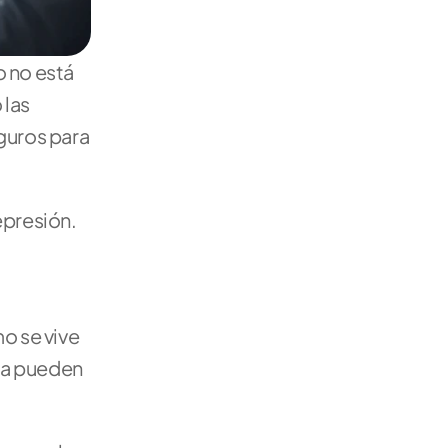
 no está 
las 
uros para 
presión. 
o se vive 
na pueden 