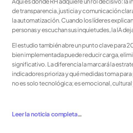
Aquí es donde RH adquiere un rol decisivo: la 
de transparencia, justicia y comunicación cla
la automatización. Cuando los líderes explican 
personas y escuchan sus inquietudes, la IA de
El estudio también abre un punto clave para 202
bien implementada puede reducir carga, elimina
significativo. La diferencia la marcará la es
indicadores prioriza y qué medidas toma para p
no es solo tecnológica; es emocional, cultural
Leer la noticia completa
…