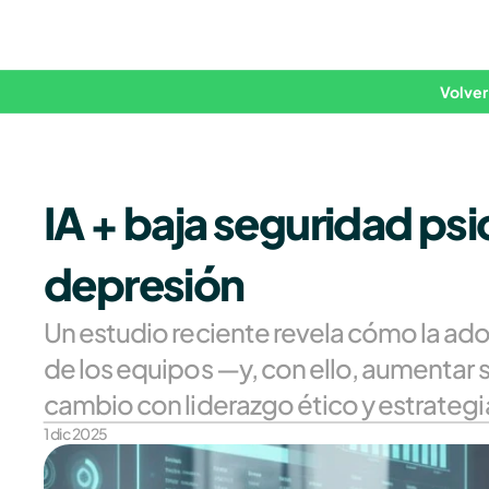
Volver
IA + baja seguridad psic
depresión
Un estudio reciente revela cómo la ado
de los equipos —y, con ello, aumentar 
cambio con liderazgo ético y estrategi
1 dic 2025