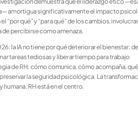
investigación demuestra que el liderazgo ético —es
ra— amortigua significativamente el impacto psicol
el “por qué” y “para qué” de los cambios, involucran 
ja de percibirse como amenaza.
6: la IA no tiene por qué deteriorar el bienestar; de
r tareas tediosas y liberar tiempo para trabajo 
trategia de RH: cómo comunica, cómo acompaña, qué
reservar la seguridad psicológica. La transformació
 y humana. RH está en el centro.