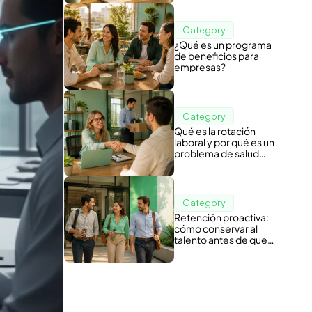
Category
¿Qué es un programa
de beneficios para
empresas?
Category
Qué es la rotación
laboral y por qué es un
problema de salud
organizacional
Category
Retención proactiva:
cómo conservar al
talento antes de que
piense en irse