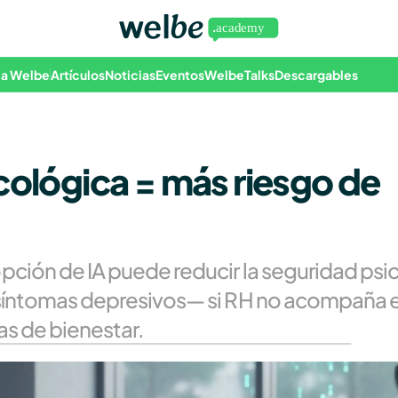
 a Welbe
Artículos
Noticias
Eventos
WelbeTalks
Descargables
ológica = más riesgo de 
pción de IA puede reducir la seguridad psic
síntomas depresivos— si RH no acompaña el
as de bienestar.