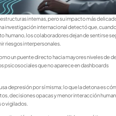
 estructuras internas, pero su impacto más delicado
 Una investigación internacional detectó que, cuando 
o humano, los colaboradores dejan de sentirse seg
r riesgos interpersonales.
omo un puente directo hacia mayores niveles de de
gos psicosociales que no aparece en dashboards 
usa depresión por sí misma; lo que la detona es cóm
ertos, decisiones opacas y menor interacción huma
 o vigilados.