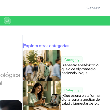
CDMX, MX:
Explora otras categorías
Category
Bienestar en México: lo
que dice el promedio
nacional y lo que
ológica 
esconde tu nómina
 
Category
¿Qué es una plataforma
digital para la gestión de
salud y bienestar de los
colaboradores?