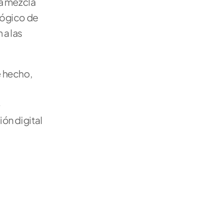
a mezcla 
ógico de 
a las 
 hecho, 
 
n digital 