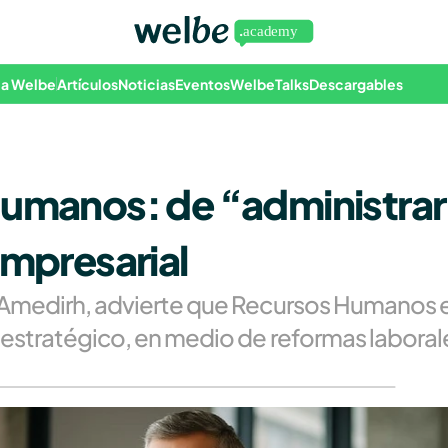
 a Welbe
Artículos
Noticias
Eventos
WelbeTalks
Descargables
Humanos: de “administrar”
empresarial
 Amedirh, advierte que Recursos Humanos e
 estratégico, en medio de reformas laborale