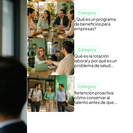
Category
¿Qué es un programa
de beneficios para
empresas?
Category
Qué es la rotación
laboral y por qué es un
problema de salud
organizacional
Category
Retención proactiva:
cómo conservar al
talento antes de que
piense en irse