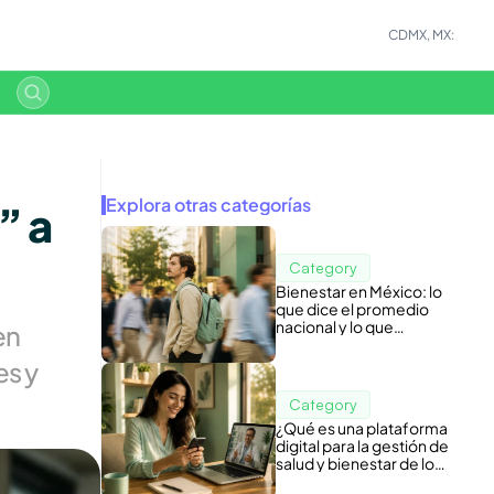
CDMX, MX:
Explora otras categorías
 a 
Category
Bienestar en México: lo
que dice el promedio
nacional y lo que
n 
esconde tu nómina
s y 
Category
¿Qué es una plataforma
digital para la gestión de
salud y bienestar de los
colaboradores?