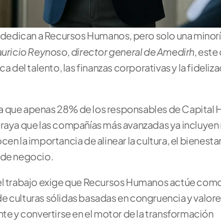
dedican a Recursos Humanos, pero solo una minorí
uricio Reynoso, director general de Amedirh
, este
a del talento, las finanzas corporativas y la fideliza
ma que apenas 28% de los responsables de Capital
braya que las compañías más avanzadas ya incluyen 
n la importancia de alinear la cultura, el bienestar y
 de negocio.
del trabajo exige que Recursos Humanos actúe como
 culturas sólidas basadas en congruencia y valores
te y convertirse en el motor de la transformación 