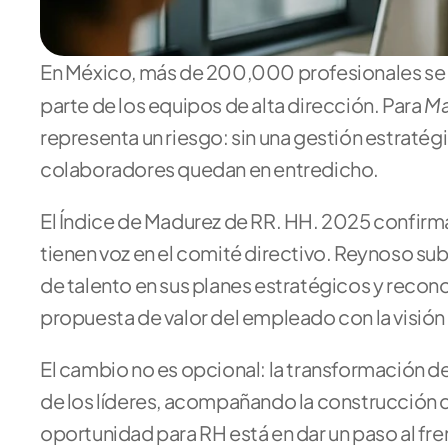
En México, más de 200,000 profesionales se 
Ma
parte de los equipos de alta dirección. Para 
representa un riesgo: sin una gestión estratégic
colaboradores quedan en entredicho.
El Índice de Madurez de RR. HH. 2025 confir
tienen voz en el comité directivo. Reynoso su
de talento en sus planes estratégicos y reconoce
propuesta de valor del empleado con la visión
El cambio no es opcional: la transformación 
de los líderes, acompañando la construcción de
oportunidad para RH está en dar un paso al fren