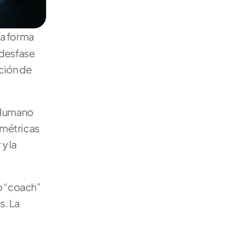
a forma 
 desfase 
ción de 
 Humano 
métricas 
 la 
 “coach” 
. La 