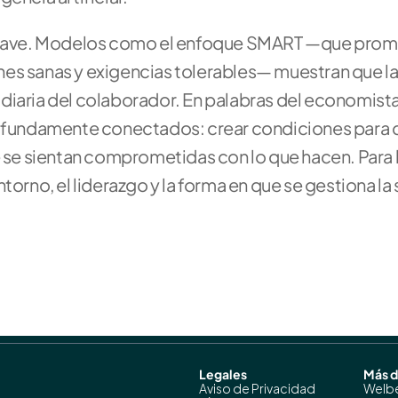
l clave. Modelos como el enfoque SMART —que prom
es sanas y exigencias tolerables— muestran que la 
diaria del colaborador. En palabras del economista 
fundamente conectados: crear condiciones para qu
e se sientan comprometidas con lo que hacen. Para l
orno, el liderazgo y la forma en que se gestiona la 
Legales
Más 
Aviso de Privacidad
Welb