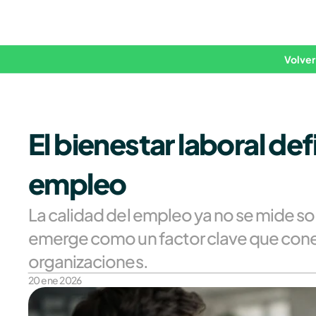
Volver
El bienestar laboral def
empleo
La calidad del empleo ya no se mide solo
emerge como un factor clave que conec
organizaciones.
20 ene 2026