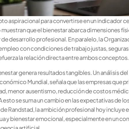
to aspiracional para convertirse en un indicador cen
 muestran que el bienestar abarca dimensiones físic
de desarrollo profesional. En paralelo, la Organizac
l empleo con condiciones de trabajo justas, seguras 
efuerza la relación directa entre ambos conceptos.
enestar genera resultados tangibles. Un análisis del
Económico Mundial, señala que las empresas que prio
idad, menor ausentismo, reducción de costos médico
esto se suma un cambio en las expectativas de los
e Randstad, la ambición profesional hoy incluye eq
inua y bienestar emocional, especialmente en un con
encia artificial.