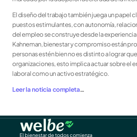
El diseño del trabajo también juega un pape
puestos estimulantes, con autonomía, relacion
del empleo se construye desde la experiencia 
Kahneman, bienestar y compromiso están pro
personas estén bien no es distinto a lograr qu
organizaciones, esto implica actuar sobre el ent
laboral como un activo estratégico.   
Leer la noticia completa
…
El bienestar de todos comienza