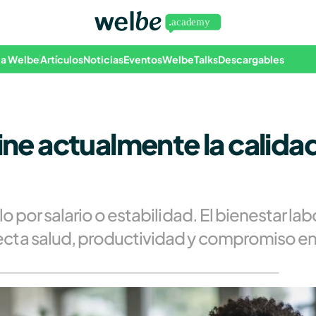
 a Welbe
Artículos
Noticias
Eventos
WelbeTalks
Descargables
ine actualmente la calidad
 por salario o estabilidad. El bienestar labo
ta salud, productividad y compromiso en 