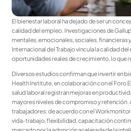
El bienestar laboral ha dejado de ser un concep
calidad del empleo. Investigaciones de Gallup
mentales, emocionales, sociales, financieras y 
Internacional del Trabajo vincula la calidad de
oportunidades reales de crecimiento, lo que r
Diversos estudios confirman que invertir en bi
Health Institute, en colaboración con el Foro 
salud laboral registran mejoras en productiv
mayores niveles de compromiso y retención. A 
trabajadores: de acuerdo con el Workmonitor d
vida-trabajo, flexibilidad, capacitación cont
marcado por la adopción acelerada de la intelig