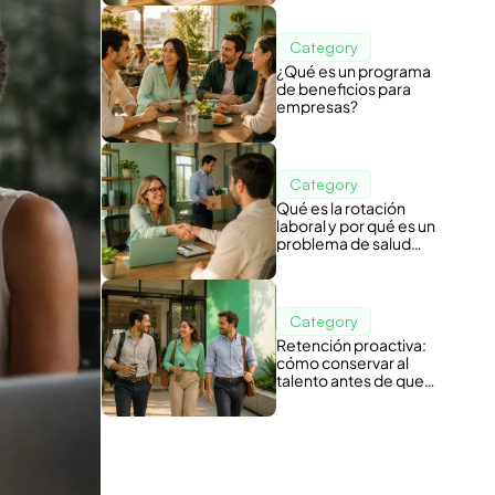
Category
¿Qué es un programa
de beneficios para
empresas?
Category
Qué es la rotación
laboral y por qué es un
problema de salud
organizacional
Category
Retención proactiva:
cómo conservar al
talento antes de que
piense en irse