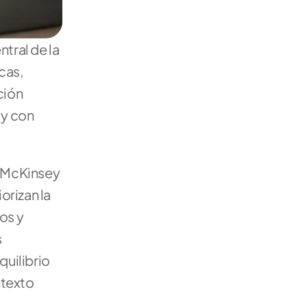
tral de la 
as, 
ión 
y con 
 McKinsey 
rizan la 
s y 
 
uilibrio 
texto 