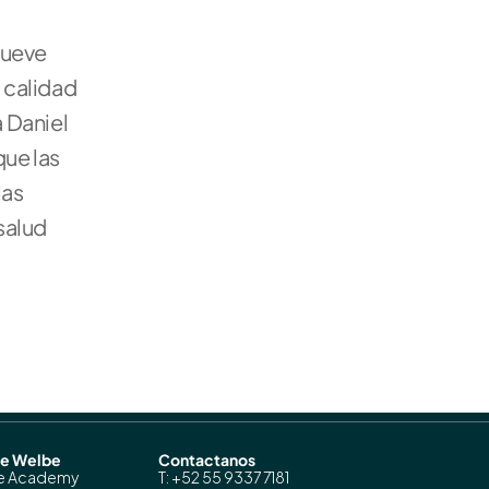
ueve 
calidad 
Daniel 
e las 
as 
salud 
de Welbe
Contactanos
e Academy
T: +52 55 9337 7181