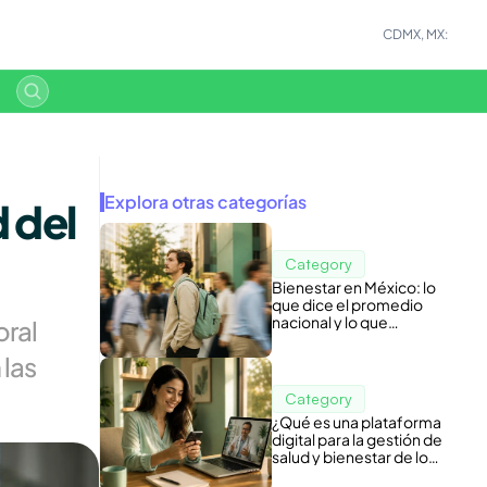
CDMX, MX:
Explora otras categorías
 del 
Category
Bienestar en México: lo
que dice el promedio
nacional y lo que
ral 
esconde tu nómina
las 
Category
¿Qué es una plataforma
digital para la gestión de
salud y bienestar de los
colaboradores?