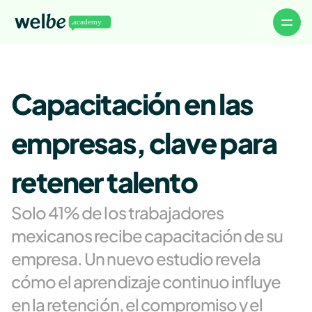
Volver a Welbe
Artículos
Capacitación en las 
Noticias
Eventos
Descargables
WelbeTalks
empresas, clave para 
About
Careers
Authors
retener talento
Advertise
Contact
Solo 41% de los trabajadores 
mexicanos recibe capacitación de su 
empresa. Un nuevo estudio revela 
cómo el aprendizaje continuo influye 
en la retención, el compromiso y el 