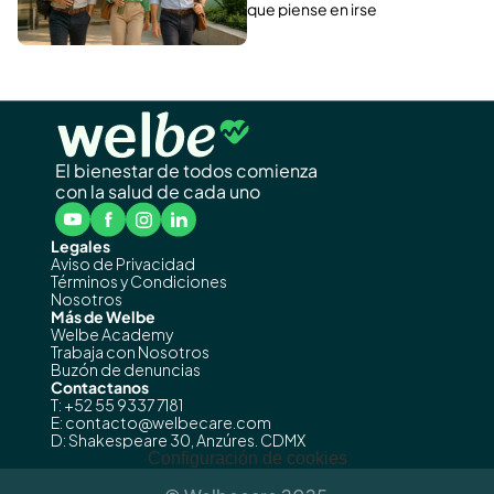
que piense en irse
El bienestar de todos comienza
con la salud de cada uno
Legales
Aviso de Privacidad
Términos y Condiciones
Nosotros
Más de Welbe
Welbe Academy
Trabaja con Nosotros
Buzón de denuncias
Contactanos
T: +52 55 9337 7181
E: contacto@welbecare.com
D: Shakespeare 30, Anzúres. CDMX
Configuración de cookies