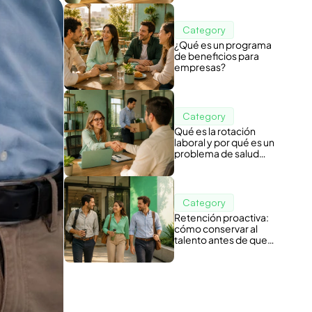
Category
¿Qué es un programa
de beneficios para
empresas?
Category
Qué es la rotación
laboral y por qué es un
problema de salud
organizacional
Category
Retención proactiva:
cómo conservar al
talento antes de que
piense en irse