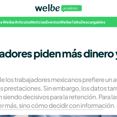
 a Welbe
Artículos
Noticias
Eventos
WelbeTalks
Descargables
jadores piden más dinero y
de los trabajadores mexicanos prefiere un 
us prestaciones. Sin embargo, los datos ta
siendo decisivos para la retención. Para las
er más, sino cómo decidir con información.