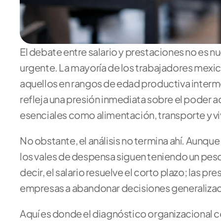
El debate entre salario y prestaciones no es n
urgente. La mayoría de los trabajadores mexic
aquellos en rangos de edad productiva interm
refleja una presión inmediata sobre el poder a
esenciales como alimentación, transporte y vi
No obstante, el análisis no termina ahí. Aunque
los vales de despensa siguen teniendo un peso
decir, el salario resuelve el corto plazo; las p
empresas a abandonar decisiones generalizad
Aquí es donde el diagnóstico organizacional c