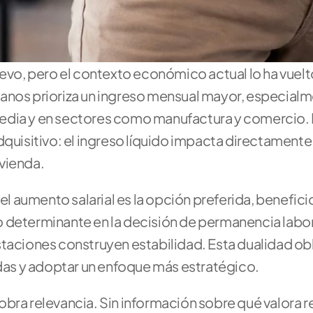
uevo, pero el contexto económico actual lo ha vuelt
anos prioriza un ingreso mensual mayor, especialm
edia y en sectores como manufactura y comercio. 
dquisitivo: el ingreso líquido impacta directamente
vienda.
 el aumento salarial es la opción preferida, benefic
 determinante en la decisión de permanencia labora
restaciones construyen estabilidad. Esta dualidad obli
as y adoptar un enfoque más estratégico.
obra relevancia. Sin información sobre qué valora r