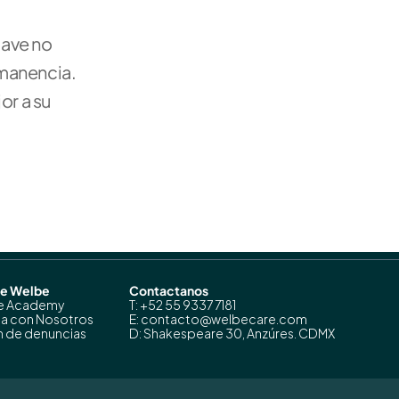
ave no 
manencia. 
r a su 
de Welbe
Contactanos
e Academy
T: +52 55 9337 7181
ja con Nosotros
E: contacto@welbecare.com
 de denuncias
D: Shakespeare 30, Anzúres. CDMX