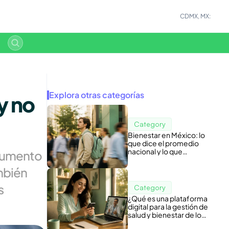
CDMX, MX:
Explora otras categorías
 no 
Category
Bienestar en México: lo
que dice el promedio
nacional y lo que
aumento 
esconde tu nómina
mbién 
 
Category
¿Qué es una plataforma
digital para la gestión de
salud y bienestar de los
colaboradores?