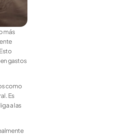
o más 
ente 
Esto 
 en gastos 
ios como 
l. Es 
ga a las 
ealmente 