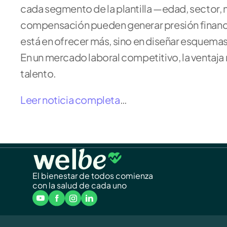
cada segmento de la plantilla —edad, sector, ni
compensación pueden generar presión financier
está en ofrecer más, sino en diseñar esquemas
En un mercado laboral competitivo, la ventaja n
talento.
Leer noticia completa
…
El bienestar de todos comienza
con la salud de cada uno