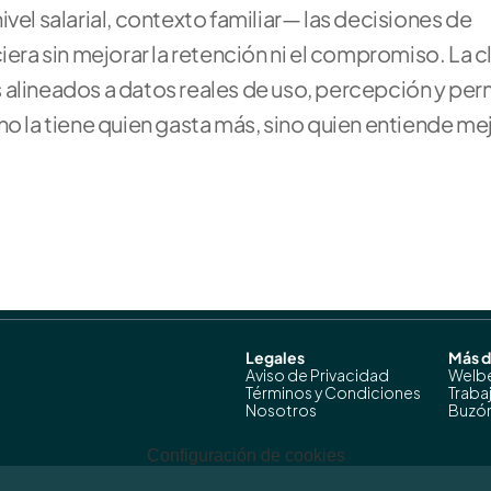
vel salarial, contexto familiar— las decisiones de 
a sin mejorar la retención ni el compromiso. La cl
 alineados a datos reales de uso, percepción y per
o la tiene quien gasta más, sino quien entiende mejo
Legales
Más 
Aviso de Privacidad
Welb
Términos y Condiciones
Traba
Nosotros
Buzón
Configuración de cookies