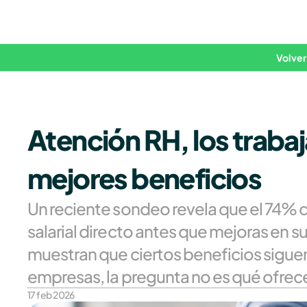
Volver
Atención RH, los traba
mejores beneficios
Un reciente sondeo revela que el 74% 
salarial directo antes que mejoras en s
muestran que ciertos beneficios siguen 
empresas, la pregunta no es qué ofrec
17 feb 2026