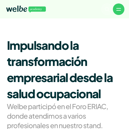
Volver a Welbe
Artículos
Noticias
Impulsando la 
Eventos
Descargables
WelbeTalks
transformación 
About
Careers
Authors
empresarial desde la 
Advertise
Contact
salud ocupacional
Welbe participó en el Foro ERIAC, 
donde atendimos a varios 
profesionales en nuestro stand.