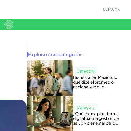
CDMX, MX:
Explora otras categorías
Category
Bienestar en México: lo
que dice el promedio
nacional y lo que
esconde tu nómina
Category
¿Qué es una plataforma
digital para la gestión de
salud y bienestar de los
colaboradores?