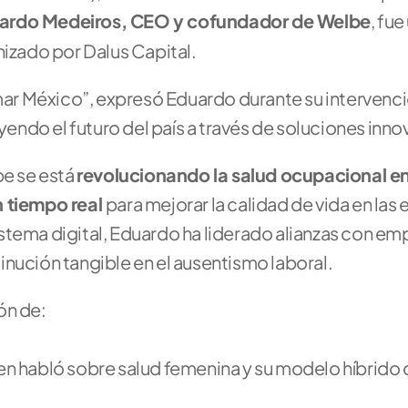
ardo Medeiros, CEO y cofundador de Welbe
, fue
nizado por Dalus Capital.
r México”, expresó Eduardo durante su intervenció
ndo el futuro del país a través de soluciones inno
 se está 
revolucionando la salud ocupacional en
 tiempo real 
para mejorar la calidad de vida en las
stema digital, Eduardo ha liderado alianzas con em
inución tangible en el ausentismo laboral.
ón de:
n habló sobre salud femenina y su modelo híbrido 