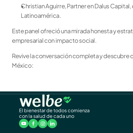
Christian Aguirre, Partner en Dalus Capital,
Latinoamérica.
Este panel ofreció una mirada honesta y estraté
empresarial con impacto social.
Revive la conversación completa y descubre 
México:
El bienestar de todos comienza
con la salud de cada uno