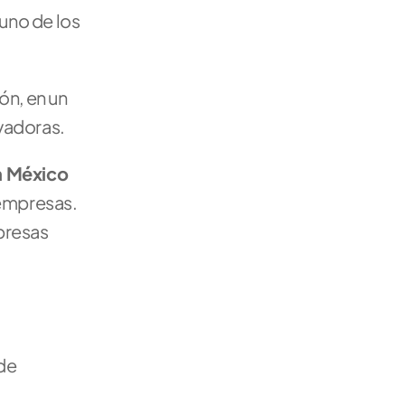
 uno de los 
n, en un 
vadoras.
 México 
 empresas. 
presas 
de 