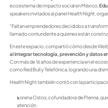
ecosistema de impacto social en México, 
Edu
panel Health Night
speakers invitados al 
, orga
“Faltan emprendedores decididos a transforma
llamado contundente a quienes están construye
En este espacio, compartió cómo desde Welbe
al integrar tecnología, prevención y datos en
Con más de 16 años de experiencia en el ecosi
como Red Bull y Telefónica, logrando una dism
Health Night también contó con la participaci
Lorena Ostos, cofundadora de Plenna, quie
atención.