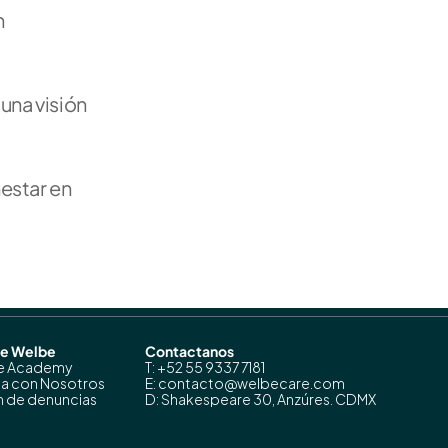
 
una visión 
star en 
de Welbe
Contactanos
e Academy
T: +52 55 9337 7181
ja con Nosotros
E: contacto@welbecare.com
 de denuncias
D: Shakespeare 30, Anzúres. CDMX