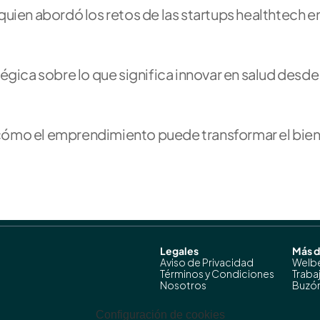
 quien abordó los retos de las startups healthtech en
gica sobre lo que significa innovar en salud desde 
cómo el emprendimiento puede transformar el biene
Legales
Más 
Aviso de Privacidad
Welb
Términos y Condiciones
Traba
Nosotros
Buzón
Configuración de cookies