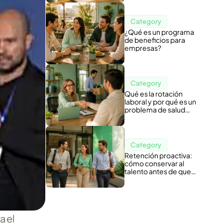
Category
¿Qué es un programa
de beneficios para
empresas?
Category
Qué es la rotación
laboral y por qué es un
problema de salud
organizacional
Category
Retención proactiva:
cómo conservar al
talento antes de que
piense en irse
 el 