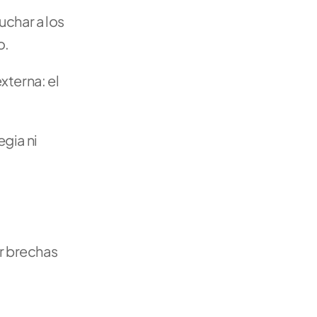
char a los 
o.
terna: el 
gia ni 
r brechas 