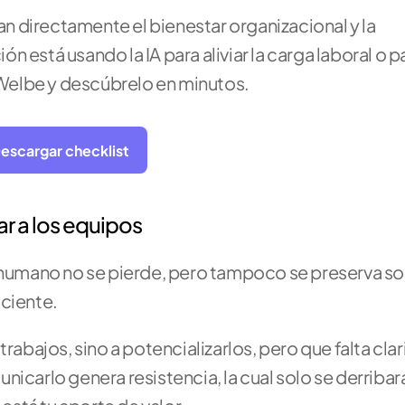
 directamente el bienestar organizacional y la 
 está usando la IA para aliviar la carga laboral o pa
Welbe y descúbrelo en minutos. 
escargar checklist
ar a los equipos
 humano no se pierde, pero tampoco se preserva sol
sciente.
r trabajos, sino a potencializarlos, pero que falta clar
rlo genera resistencia, la cual solo se derribará 