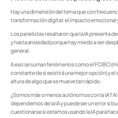
Hay una dimensión del tema que con frecuenci
transformación digital: el impacto emocional y
Los panelistas resaltaron que la IA presenta de
y hasta ansiedad porque hay miedo a ser despl
general. 
A eso se suman fenómenos como el FOBO (mie
constante de si existirá una mejor opción) y el 
altura de algo que se mueve tan rápido. 
¿Somos más o menos autónomos con la IA? Al r
dependemos de la IA y puede ser un error si bu
cuestionarse si estamos usando la IA para hacer