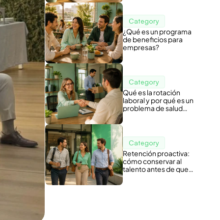
Category
¿Qué es un programa
de beneficios para
empresas?
Category
Qué es la rotación
laboral y por qué es un
problema de salud
organizacional
Category
Retención proactiva:
cómo conservar al
talento antes de que
piense en irse