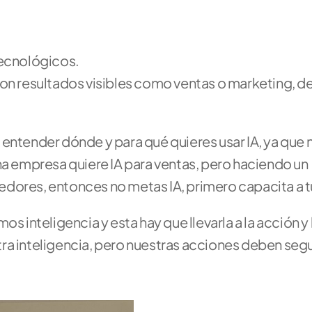
ecnológicos. 
on resultados visibles como ventas o marketing, de
entender dónde y para qué quieres usar IA, ya que n
na empresa quiere IA para ventas, pero haciendo un 
dores, entonces no metas IA, primero capacita a t
s inteligencia y esta hay que llevarla a la acción y 
stra inteligencia, pero nuestras acciones deben segui