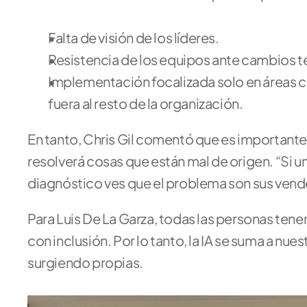
Falta de visión de los líderes.
Resistencia de los equipos ante cambios t
Implementación focalizada solo en áreas c
fuera al resto de la organización.
En tanto, Chris Gil comentó que es importante 
resolverá cosas que están mal de origen. “Si u
diagnóstico ves que el problema son sus vende
Para Luis De La Garza, todas las personas tenemo
con inclusión. Por lo tanto, la IA se suma a nue
surgiendo propias.