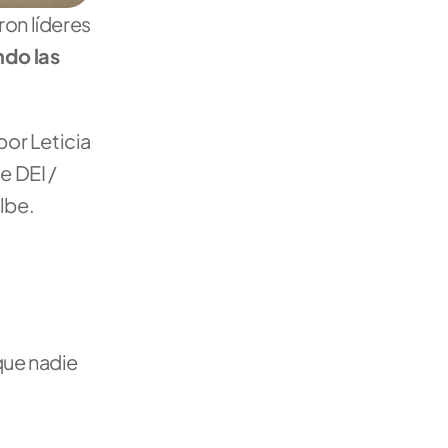
on líderes 
do las 
or Leticia 
 DEI / 
lbe.
ue nadie 