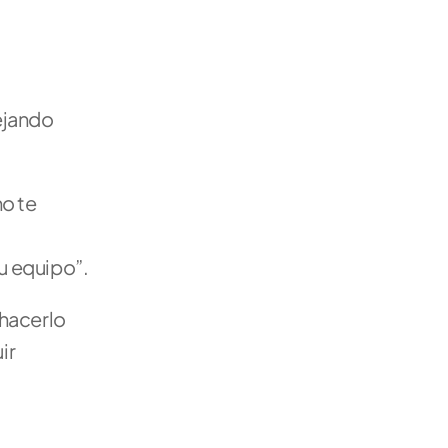
jando 
o te 
u equipo”. 
hacerlo 
r 