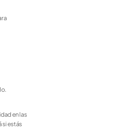
ra 
o. 
idad en las 
si estás 