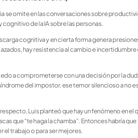
a se omite en las conversaciones sobre productivi
 cognitivo de la IA sobre las personas.
scarga cognitiva y en cierta forma genera presiones
azados, hay resistencia al cambio e incertidumbre 
do a comprometerse con una decisión por la duda
síndrome del impostor, ese temor silencioso a no esta
especto, Luis planteó que hay un fenómeno en el q
scas que “te haga la chamba”. Entonces habría que 
 el trabajo o para ser mejores.