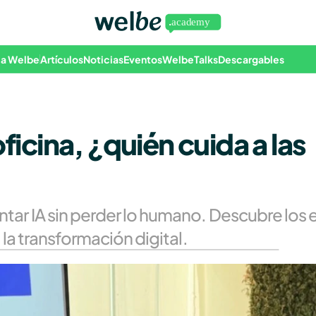
 a Welbe
Artículos
Noticias
Eventos
WelbeTalks
Descargables
ficina, ¿quién cuida a las 
r IA sin perder lo humano. Descubre los er
la transformación digital.