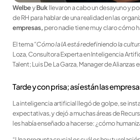
Welbe 
y 
Buk 
llevaron a cabo un desayuno y pone
de RH para hablar de una realidad en las organi
empresas, 
pero nadie tiene muy claro cómo h
“Cómo la IA está redefiniendo la cultura
El tema 
Loza, Consultora Experta en Inteligencia Artifi
Talent; Luis De La Garza, Manager de Alianzas 
Tarde y con prisa; así están las empresas
La inteligencia artificial llegó de golpe, se ins
expectativas, y dejó a muchas áreas de Recur
les había enseñado a hacerse: ¿cómo humani
“Una pregunta crucial es cuál es hoy tu relación 