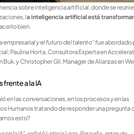
ncia sobre inteligencia artificial, donde se reunier
zaciones, l
a inteligencia artificial está transforman
acerlo bien.
 empresarial y el futuro del talento” 
fue abordado p
cial; Paulina Horta, Consultora Experta en Accelerate
en Buk, y Christopher Gil, Manager de Alianzas en We
 frente a la IA
taló en las conversaciones, en los procesos y en las 
sos Humanos tratando de responder una pregunta q
zamos esto?
con la IA”, señaló Leticia Loza. Para ella, antes de 