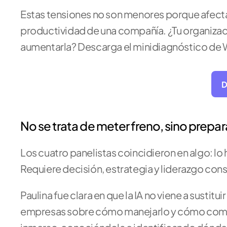
Estas tensiones no son menores porque afectan
productividad de una compañía. ¿Tu organización
aumentarla? Descarga el minidiagnóstico de 
D
No se trata de meter freno, sino prepar
Los cuatro panelistas coincidieron en algo: lo
Requiere decisión, estrategia y liderazgo con
Paulina fue clara en que la IA no viene a sustitui
empresas sobre cómo manejarlo y cómo comunica