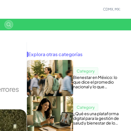
CDMX, MX:
Explora otras categorías
Category
Bienestar en México: lo
que dice el promedio
nacional y lo que
rores 
esconde tu nómina
Category
¿Qué es una plataforma
digital para la gestión de
salud y bienestar de los
colaboradores?