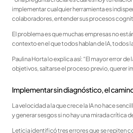
implementar cualquier herramienta es indispens
colaboradores, entender sus procesos cogniti
El problema es que muchas empresas no están 
contexto en el que todos hablan de IA, todos la
Paulina Horta lo explica así: “El mayor error de
objetivos, saltarse el proceso previo, querer 
Implementar sin diagnóstico, el camino
La velocidad a la que crece la IA no hace senci
y generar sesgos si no hay una mirada crítica d
Leticia identificó tres errores que se repiten c