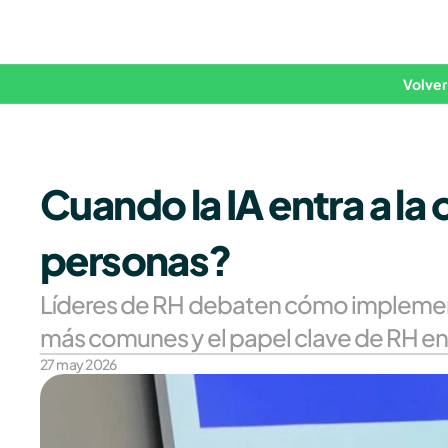
Volver
Cuando la IA entra a la o
personas?
Líderes de RH debaten cómo implementa
más comunes y el papel clave de RH en 
27 may 2026