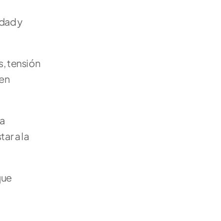
dad y 
, tensión 
en 
 
r a la 
ue 