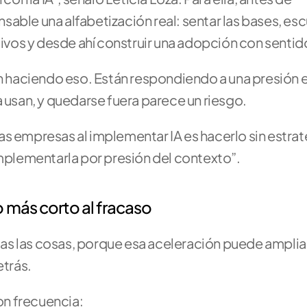
able una alfabetización real: sentar las bases, escu
vos y desde ahí construir una adopción con sentid
haciendo eso. Están respondiendo a una presión ex
 usan, y quedarse fuera parece un riesgo. 
 las empresas al implementar IA es hacerlo sin estrate
implementarla por presión del contexto”.
 más corto al fracaso
llas las cosas, porque esa aceleración puede amplia
etrás.
on frecuencia: 