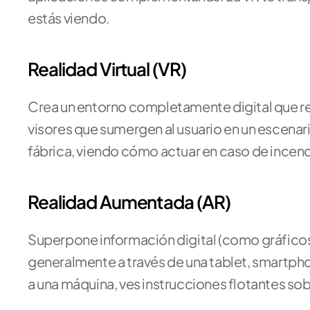
estás viendo.
Realidad Virtual (VR)
Crea un entorno completamente digital que ree
visores que sumergen al usuario en un escenar
fábrica, viendo cómo actuar en caso de incend
Realidad Aumentada (AR)
Superpone información digital (como gráficos,
generalmente a través de una tablet, smartphon
a una máquina, ves instrucciones flotantes s