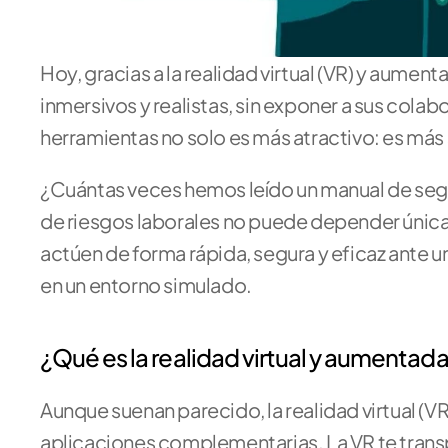
Hoy, gracias a la realidad virtual (VR) y aume
inmersivos y realistas, sin exponer a sus cola
herramientas no solo es más atractivo: es más 
¿Cuántas veces hemos leído un manual de segur
de riesgos laborales no puede depender únicam
actúen de forma rápida, segura y eficaz ante 
en un entorno simulado.
¿Qué es la realidad virtual y aumentad
Aunque suenan parecido, la realidad virtual (VR
aplicaciones complementarias. La VR te transpo