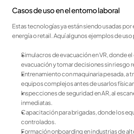
Casos de uso en el entorno laboral
Estas tecnologías ya están siendo usadas por 
energía o retail. Aquí algunos ejemplos de uso 
Simulacros de evacuación en VR, donde el 
evacuación y tomar decisiones sin riesgo r
Entrenamiento con maquinaria pesada, a tra
equipos complejos antes de usarlos físic
Inspecciones de seguridad en AR, al escan
inmediatas.
Capacitación para brigadas, donde los equ
controlados.
Formación onboarding en industrias de alto