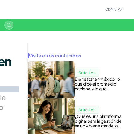
CDMX, MX:
Visita otros contenidos
en 
Artículos
Bienestar en México: lo
que dice el promedio
nacional y lo que
esconde tu nómina
e 
o 
Artículos
¿Qué es una plataforma
digital para la gestión de
salud y bienestar de los
colaboradores?