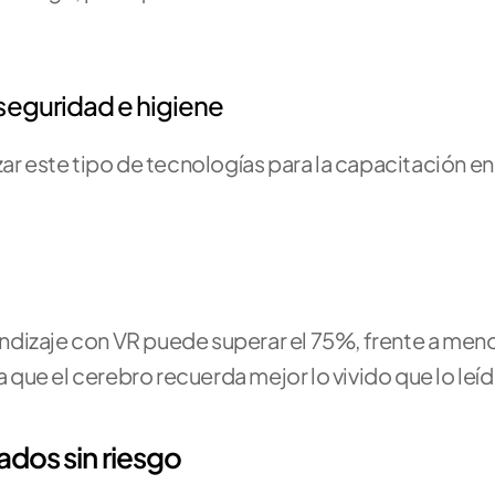
seguridad e higiene
ar este tipo de tecnologías para la capacitación en 
dizaje con VR puede superar el 75%, frente a meno
que el cerebro recuerda mejor lo vivido que lo leíd
ados sin riesgo