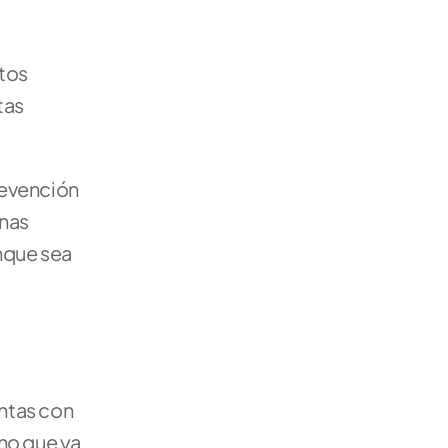
tos 
as 
evención 
nas 
nque sea 
ntas con 
no que ya 