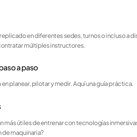
licado en diferentes sedes, turnos o incluso a dis
ontratar múltiples instructores.
paso a paso
n planear, pilotar y medir. Aquí una guía práctica.
s
n más útiles de entrenar con tecnologías inmersivas
n de maquinaria?