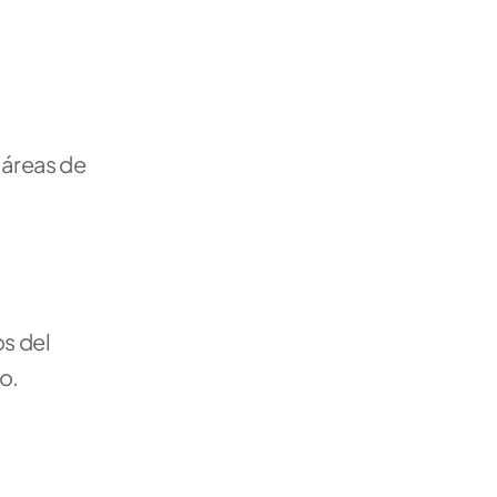
áreas de 
s del 
o.