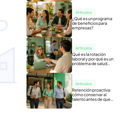
Artículos
¿Qué es un programa
de beneficios para
empresas?
Artículos
Qué es la rotación
laboral y por qué es un
problema de salud
organizacional
Artículos
Retención proactiva:
cómo conservar al
talento antes de que
piense en irse