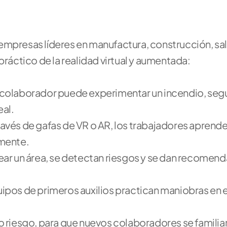
empresas líderes en manufactura, construcción, sal
práctico de la realidad virtual y aumentada:
colaborador puede experimentar un incendio, segui
eal.
vés de gafas de VR o AR, los trabajadores aprenden
amente.
ear un área, se detectan riesgos y se dan recomend
ipos de primeros auxilios practican maniobras en 
 riesgo, para que nuevos colaboradores se familiar