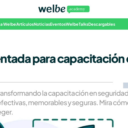
 a Welbe
Artículos
Noticias
Eventos
WelbeTalks
Descargables
ntada para capacitación 
transformando la capacitación en seguridad 
fectivas, memorables y seguras. Mira cóm
eger.