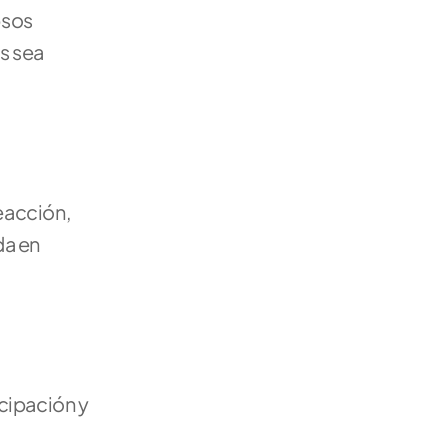
sos 
s sea 
acción, 
a en 
cipación y 