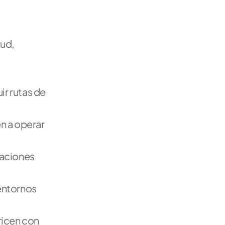
ud, 
r rutas de 
 a operar 
aciones 
entornos 
icen con 