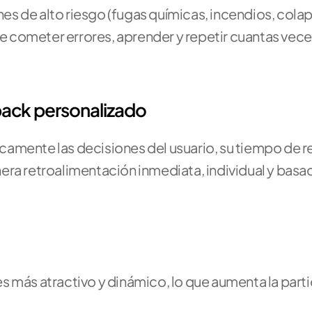
s de alto riesgo (fugas químicas, incendios, colap
te cometer errores, aprender y repetir cuantas vece
dback personalizado
amente las decisiones del usuario, su tiempo de re
era retroalimentación inmediata, individual y basad
 más atractivo y dinámico, lo que aumenta la parti