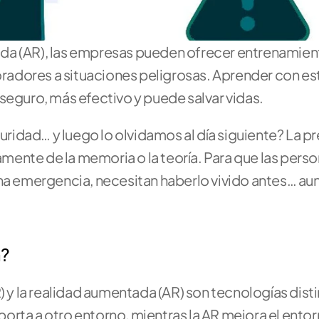
ntada (AR), las empresas pueden ofrecer entrenamien
boradores a situaciones peligrosas. Aprender con est
seguro, más efectivo y puede salvar vidas.
idad… y luego lo olvidamos al día siguiente? La pr
ente de la memoria o la teoría. Para que las perso
una emergencia, necesitan haberlo vivido antes… au
a?
) y la realidad aumentada (AR) son tecnologías disti
rta a otro entorno, mientras la AR mejora el entor