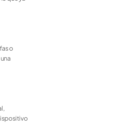
as o 
una 
, 
ispositivo 