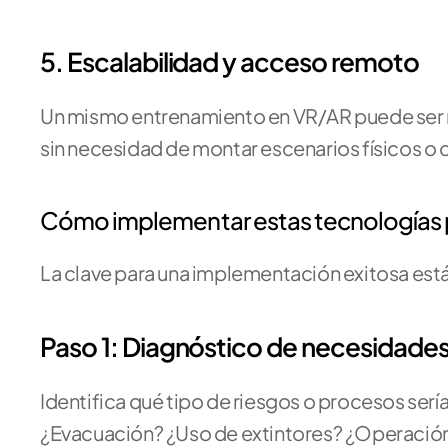
5. Escalabilidad y acceso remoto
Un mismo entrenamiento en VR/AR puede ser rep
sin necesidad de montar escenarios físicos o c
Cómo implementar estas tecnologías 
La clave para una implementación exitosa está e
Paso 1: Diagnóstico de necesidade
Identifica qué tipo de riesgos o procesos sería
¿Evacuación? ¿Uso de extintores? ¿Operació