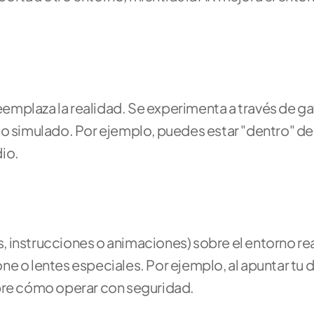
mplaza la realidad. Se experimenta a través de gaf
io simulado. Por ejemplo, puedes estar "dentro" de 
io.
 instrucciones o animaciones) sobre el entorno real
e o lentes especiales. Por ejemplo, al apuntar tu d
obre cómo operar con seguridad.